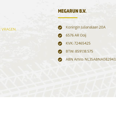
MEGARUN B.V.
Koningin Julianalaan 20A
E VRAGEN.
6576 AR Ooij
KVK: 72465425
BTW: 8591.18.575
ABN Amro: NL35ABNA082943